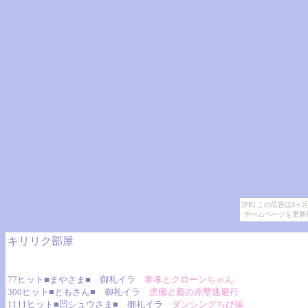
[PR] この広告は
ホームページを更新
キリリク部屋
77ヒット■まやさま■ 御礼イラ
奉孝とクローンちゃん
300ヒット■ともさん■ 御礼イラ
虎痴と殿の赤壁逃避行
1111ヒット■凹シュウさま■ 御礼イラ
ダンシングちび操