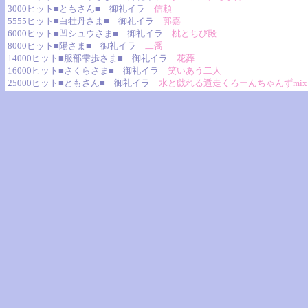
3000ヒット■ともさん■ 御礼イラ
信頼
5555ヒット■白牡丹さま■ 御礼イラ
郭嘉
6000ヒット■凹シュウさま■ 御礼イラ
桃とちび殿
8000ヒット■陽さま■ 御礼イラ
二喬
14000ヒット■服部雫歩さま■ 御礼イラ
花葬
16000ヒット■さくらさま■ 御礼イラ
笑いあう二人
25000ヒット■ともさん■ 御礼イラ
水と戯れる遁走くろーんちゃんずmix