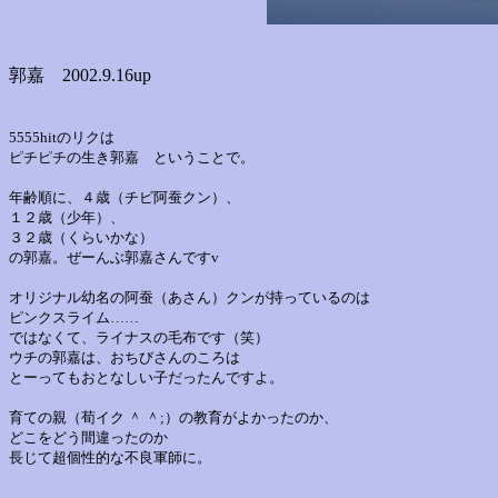
郭嘉 2002.9.16up
5555hitのリクは
ピチピチの生き郭嘉 ということで。
年齢順に、４歳（チビ阿蚕クン）、
１２歳（少年）、
３２歳（くらいかな）
の郭嘉。ぜーんぶ郭嘉さんですv
オリジナル幼名の阿蚕（あさん）クンが持っているのは
ピンクスライム……
ではなくて、ライナスの毛布です（笑）
ウチの郭嘉は、おちびさんのころは
とーってもおとなしい子だったんですよ。
育ての親（荀イク ＾ ＾;）の教育がよかったのか、
どこをどう間違ったのか
長じて超個性的な不良軍師に。