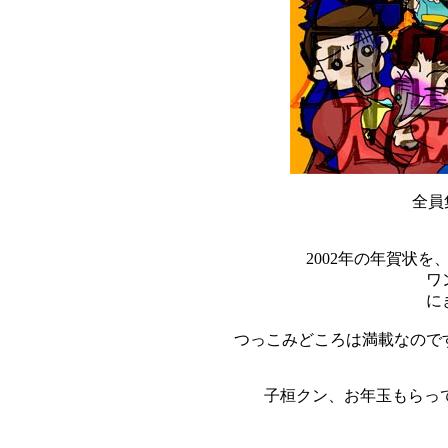
全員集
2002年の年賀状
ワ
に
つっこみどころは満載なので
子桓クン、お年玉もらっ