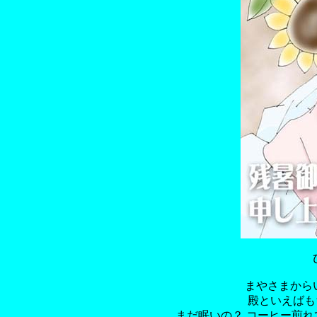
まやさまから
殿といえばも
まだ眠いの？ コーヒー煎