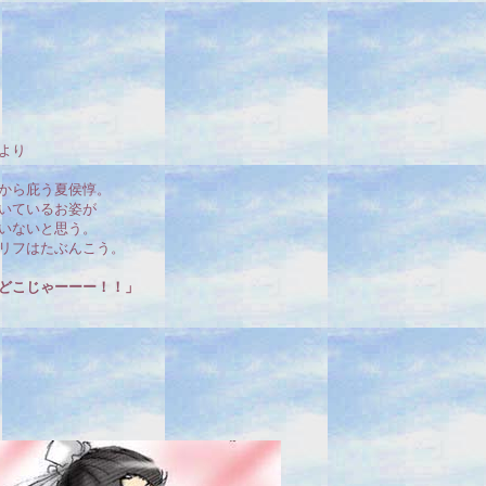
より
から庇う夏侯惇。
いているお姿が
いないと思う。
リフはたぶんこう。
どこじゃーーー！！」