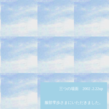
三つの場面 2002 .2.22up
服部雫歩さまにいただきました。