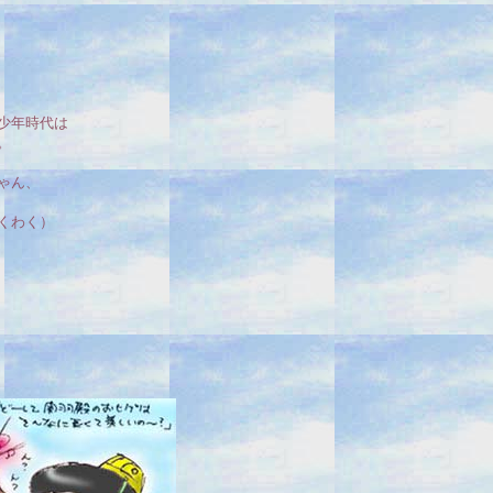
少年時代は
。
ゃん、
くわく）