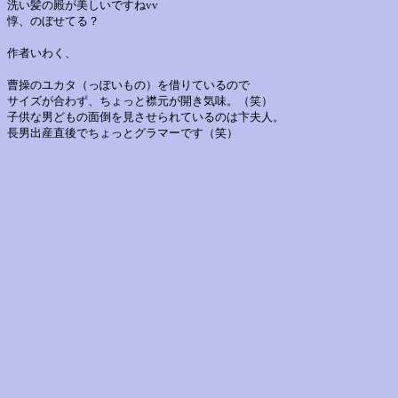
洗い髪の殿が美しいですねvv
惇、のぼせてる？
作者いわく、
曹操のユカタ（っぽいもの）を借りているので
サイズが合わず、ちょっと襟元が開き気味。（笑）
子供な男どもの面倒を見させられているのは卞夫人。
長男出産直後でちょっとグラマーです（笑）