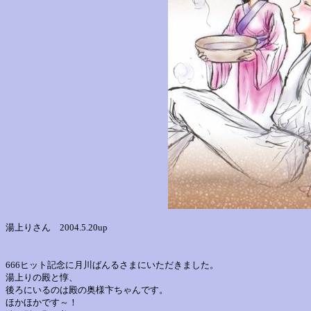
湯上りさん 2004.5.20up
666ヒット記念に月川ばんるさまにいただきました。
湯上りの殿と惇、
後ろにいるのは殿の奥様卞ちゃんです。
ほかほかです～！