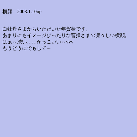
横顔 2003.1.10up
白牡丹さまからいただいた年賀状です。
あまりにもイメージぴったりな曹操さまの凛々しい横顔。
はぁ～渋い……かっこいい～vvv
もうどうにでもして～