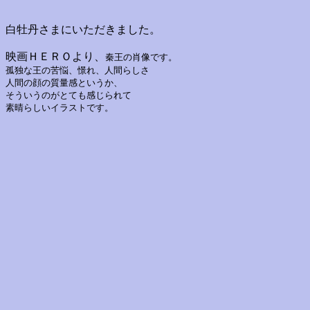
白牡丹さまにいただきました。
映画ＨＥＲＯより、
秦王の肖像です。
孤独な王の苦悩、憬れ、人間らしさ
人間の顔の質量感というか、
そういうのがとても感じられて
素晴らしいイラストです。