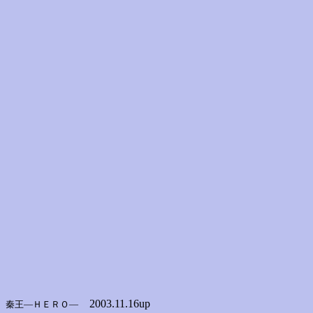
2003.11.16up
秦王―ＨＥＲＯ―