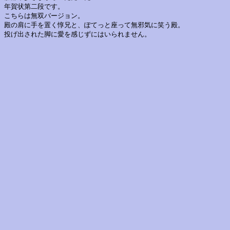
年賀状第二段です。
こちらは無双バージョン。
殿の肩に手を置く惇兄と、ぽてっと座って無邪気に笑う殿。
投げ出された脚に愛を感じずにはいられません。